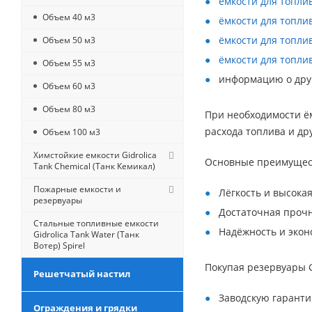
ёмкости для топли
Объем 40 м3
ёмкости для топли
ёмкости для топли
Объем 50 м3
ёмкости для топли
Объем 55 м3
информацию о друг
Объем 60 м3
Объем 80 м3
При необходимости ё
расхода топлива и др
Объем 100 м3
Химстойкие емкости Gidrolica
Основные преимущест
Tank Chemical (Танк Кемикал)
Пожарные емкости и
Лёгкость и высокая
резервуары
Достаточная прочн
Стальные топливные емкости
Надёжность и экон
Gidrolica Tank Water (Танк
Вотер) Spirel
Покупая резервуары Gi
Решетчатый настил
Заводскую гаранти
Ограждения и грядки