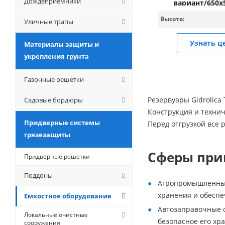
Дождеприемники
вариант/650
Высота:
Уличные трапы
Узнать ц
Материалы защиты и
укрепления грунта
Газонные решетки
Резервуары Gidrolica
Садовые бордюры
Конструкция и техни
Придверные системы
Перед отгрузкой все 
грязезащиты
Сферы при
Придверные решётки
Поддоны
Агропромышленный
хранения и обеспе
Емкостное оборудование
Автозаправочные с
Локальные очистные
безопасное его хр
сооружения