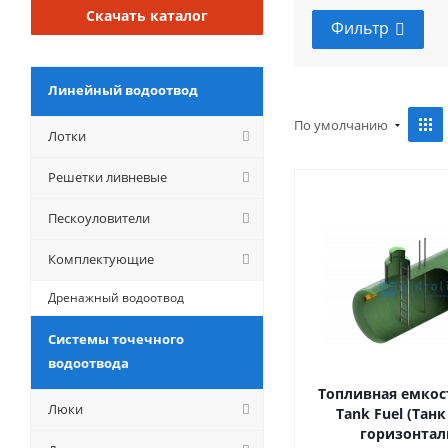
Скачать каталог
Фильтр
Линейный водоотвод
По умолчанию
Лотки
Решетки ливневые
Пескоуловители
Комплектующие
Дренажный водоотвод
Системы точечного
водоотвода
Топливная емкост
Люки
Tank Fuel (Тан
горизонта