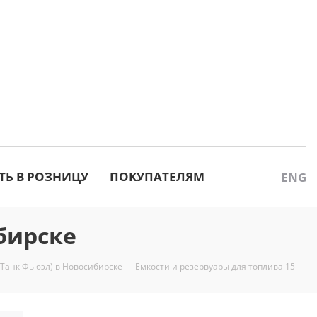
ТЬ В РОЗНИЦУ
ПОКУПАТЕЛЯМ
ENG
бирске
 (Танк Фьюэл) в Новосибирске
-
Емкости и резервуары для топлива 15 м3 