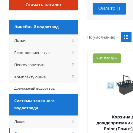
Скачать каталог
Фильтр
Линейный водоотвод
По умолчанию
Лотки
Решетки ливневые
ХИТ ПРОДАЖ
Пескоуловители
Комплектующие
Дренажный водоотвод
Системы точечного
водоотвода
Корзина 
Люки
дождеприемника 
Point (Поинт) 