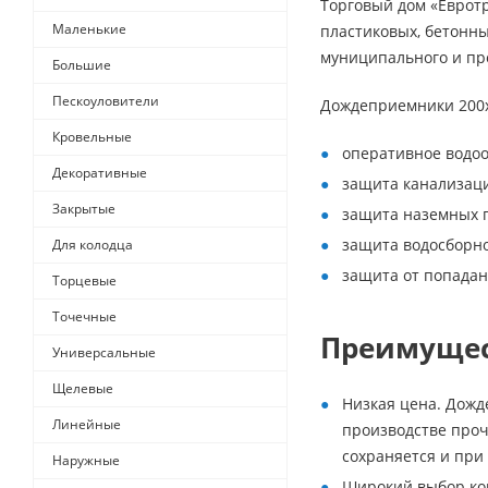
Торговый дом «Еврот
Маленькие
пластиковых, бетонны
муниципального и про
Большие
Пескоуловители
Дождеприемники 200х
Кровельные
оперативное водоо
Декоративные
защита канализаци
Закрытые
защита наземных п
защита водосборно
Для колодца
защита от попадан
Торцевые
Точечные
Преимущес
Универсальные
Щелевые
Низкая цена. Дожд
Линейные
производстве проч
сохраняется и при
Наружные
Широкий выбор ком