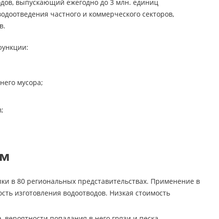
дов, выпускающий ежегодно до 3 млн. единиц
одоотведения частного и коммерческого секторов,
в.
функции:
него мусора;
;
мм
пки в 80 региональных представительствах. Применение в
сть изготовления водоотводов. Низкая стоимость
вероятности попадания в него грязи и песка,