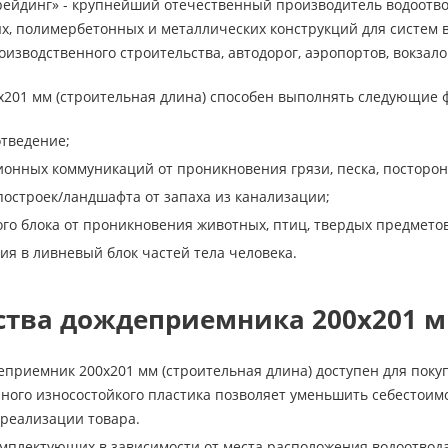
рейдинг» - крупнейший отечественный производитель водоотво
х, полимербетонных и металлических конструкций для систем в
изводственного строительства, автодорог, аэропортов, вокзало
201 мм (строительная длина) способен выполнять следующие 
тведение;
онных коммуникаций от проникновения грязи, песка, посторон
остроек/ландшафта от запаха из канализации;
го блока от проникновения животных, птиц, твердых предметов
ия в ливневый блок частей тела человека.
тва дождеприемника 200х201 
еприемник 200х201 мм (строительная длина) доступен для поку
ного износостойкого пластика позволяет уменьшить себестоимо
 реализации товара.
плектующих в зависимости от места расположения водоотвода, 