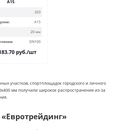
А15
203
узки:
A15
20 мм
ечения:
DN100
183.70
руб.
/шт
ных участков, спортплощадок городского и личного
00х400 мм получили широкое распространения из-за
ния.
 «Евротрейдинг»