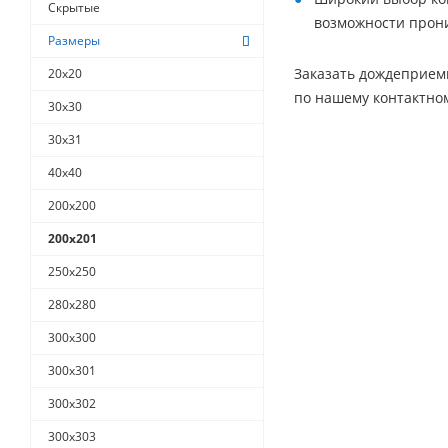
Скрытые
возможности прон
Размеры
Заказать дождеприем
20х20
по нашему контактно
30х30
30х31
40х40
200х200
200х201
250х250
280х280
300x300
300x301
300x302
300x303