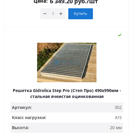
6 349.20
руб.
/шт
Цена:
Купить
Решетка Gidrolica Step Pro (Степ Про) 490х990мм -
стальная ячеистая оцинкованная
Артикул:
302
Класс нагрузки:
A15
Высота:
20 мм